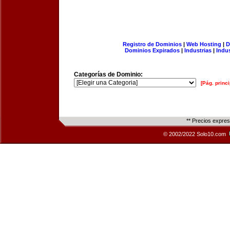
Registro de Dominios
|
Web Hosting
|
D
Dominios Expirados
|
Industrias
|
Indu
Categorías de Dominio:
[Pág. princi
** Precios expre
© 2002/2022 Solo10.com