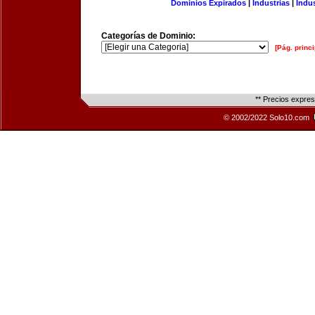
Dominios Expirados
|
Industrias
|
Indu
Categorías de Dominio:
[Pág. princi
** Precios expre
© 2002/2022 Solo10.com