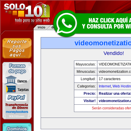
videomonetizati
Vendido!
Mayusculas:
VIDEOMONETIZAT
Minusculas:
videomonetization.
Longitud:
17 caracteres
Categorias:
Internet
,
Web Hostin
Precio:
Realizar una oferta
Visitar!
videomonetization
Serán consideradas ofer